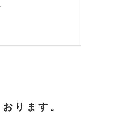
分
ております。