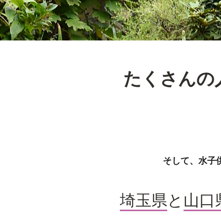
たくさんの
そして、水子
埼玉県
と
山口